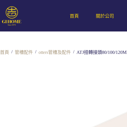
首頁
關於公司
/
/
/
首頁
管槽配件
otters管槽及配件
ATJ扭轉接頭80/100/120