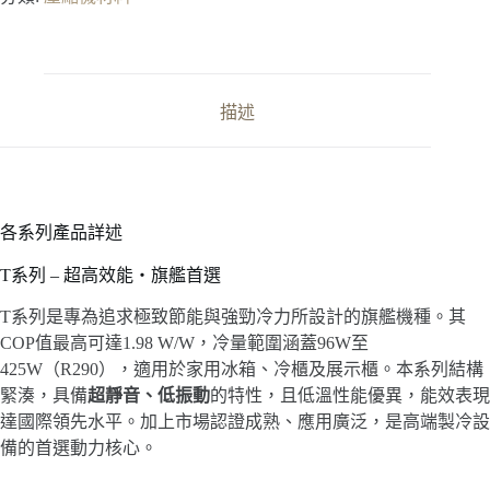
描述
各系列產品詳述
T系列 – 超高效能・旗艦首選
T系列是專為追求極致節能與強勁冷力所設計的旗艦機種。其
COP值最高可達1.98 W/W，冷量範圍涵蓋96W至
425W（R290），適用於家用冰箱、冷櫃及展示櫃。本系列結構
緊湊，具備
超靜音、低振動
的特性，且低溫性能優異，能效表現
達國際領先水平。加上市場認證成熟、應用廣泛，是高端製冷設
備的首選動力核心。