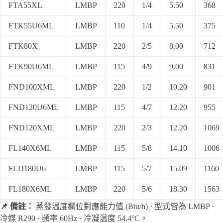
FTA55XL
LMBP
220
1/4
5.50
368
FTK55U6ML
LMBP
110
1/4
5.50
375
FTK80X
LMBP
220
2/5
8.00
712
FTK90U6ML
LMBP
115
4/9
9.00
831
FND100XML
LMBP
220
1/2
10.20
901
FND120U6ML
LMBP
115
4/7
12.20
955
FND120XML
LMBP
220
2/3
12.20
1069
FL140X6ML
LMBP
115
5/8
14.10
1006
FLD180U6
LMBP
115
5/7
15.09
1160
FL180X6ML
LMBP
220
5/6
18.30
1563
📌 備註：
蒸發温度欄位對應能力值 (Btu/h) · 型式皆為 LMBP ·
冷媒 R290 · 頻率 60Hz · 冷凝温度 54.4°C。