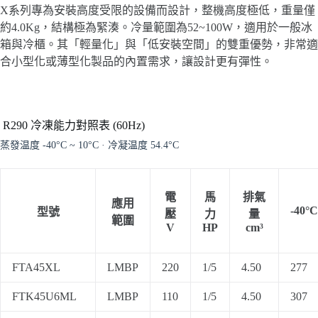
X系列專為安裝高度受限的設備而設計，整機高度極低，重量僅
約4.0Kg，結構極為緊湊。冷量範圍為52~100W，適用於一般冰
箱與冷櫃。其「輕量化」與「低安裝空間」的雙重優勢，非常適
合小型化或薄型化製品的內置需求，讓設計更有彈性。
R290 冷凍能力對照表 (60Hz)
蒸發温度 -40°C ~ 10°C · 冷凝温度 54.4°C
電
馬
排氣
應用
-40°C
型號
壓
力
量
範圍
V
HP
cm³
FTA45XL
LMBP
220
1/5
4.50
277
FTK45U6ML
LMBP
110
1/5
4.50
307