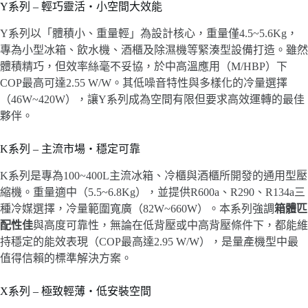
Y系列 – 輕巧靈活・小空間大效能
Y系列以「體積小、重量輕」為設計核心，重量僅4.5
~
5.6Kg，
專為小型冰箱、飲水機、酒櫃及除濕機等緊湊型設備打造。雖然
體積精巧，但效率絲毫不妥協，於中高溫應用（M/HBP）下
COP最高可達2.55 W/W。其低噪音特性與多樣化的冷量選擇
（46W
~
420W），讓Y系列成為空間有限但要求高效運轉的最佳
夥伴。
K系列 – 主流市場・穩定可靠
K系列是專為100
~
400L主流冰箱、冷櫃與酒櫃所開發的通用型壓
縮機。重量適中（5.5
~
6.8Kg），並提供R600a、R290、R134a三
種冷媒選擇，冷量範圍寬廣（82W~660W）。本系列強調
箱體匹
配性佳
與高度可靠性，無論在低背壓或中高背壓條件下，都能維
持穩定的能效表現（COP最高達2.95 W/W），是量產機型中最
值得信賴的標準解決方案。
X系列 – 極致輕薄・低安裝空間