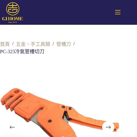
/
/
/
首頁
五金、手工具類
管槽刀
PC-323冷氣管槽切刀