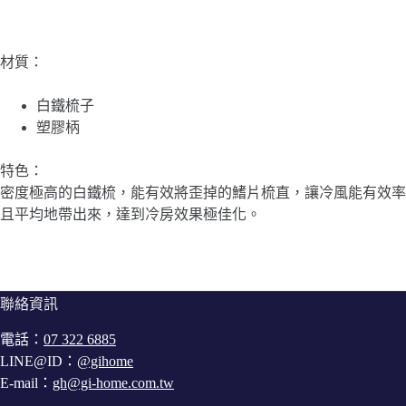
材質：
白鐵梳子
塑膠柄
特色：
密度極高的白鐵梳，能有效將歪掉的鰭片梳直，讓冷風能有效率
且平均地帶出來，達到冷房效果極佳化。
聯絡資訊
電話：
07 322 6885
LINE@ID：
@gihome
E-mail：
gh@gi-home.com.tw