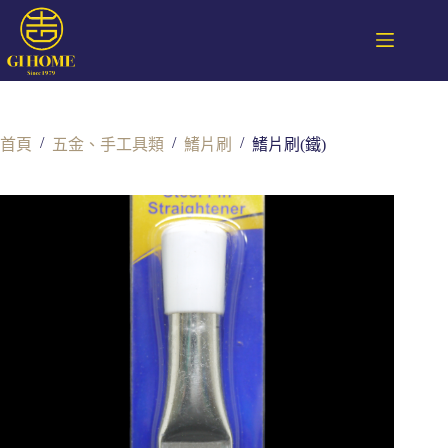
/
/
/
首頁
五金、手工具類
鰭片刷
鰭片刷(鐵)