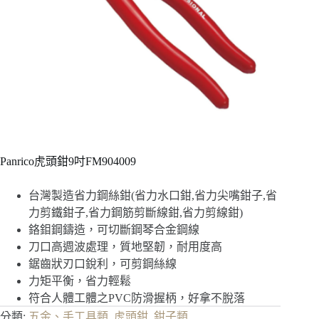
Panrico虎頭鉗9吋FM904009
台灣製造省力鋼絲鉗(省力水口鉗,省力尖嘴鉗子,省
力剪鐵鉗子,省力鋼筋剪斷線鉗,省力剪線鉗)
鉻鉬鋼鑄造，可切斷鋼琴合金鋼線
刀口高週波處理，質地堅韌，耐用度高
鋸齒狀刃口銳利，可剪鋼絲線
力矩平衡，省力輕鬆
符合人體工體之PVC防滑握柄，好拿不脫落
分類:
五金、手工具類
,
虎頭鉗
,
鉗子類